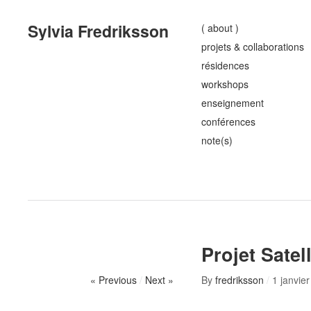
Sylvia Fredriksson
( about )
projets & collaborations
résidences
workshops
enseignement
conférences
note(s)
Projet Satel
« Previous
/
Next »
By
fredriksson
/
1 janvie