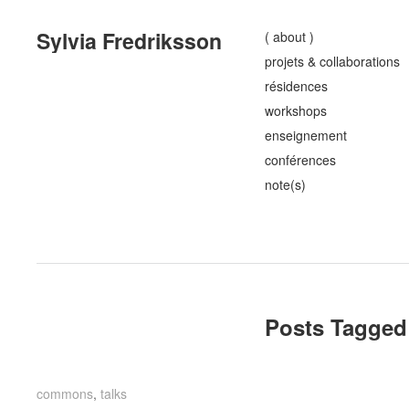
Sylvia Fredriksson
( about )
projets & collaborations
résidences
workshops
enseignement
conférences
note(s)
Posts Tagged 
commons
commons
,
talks
talks