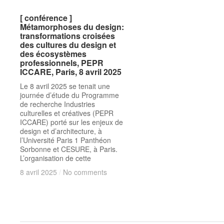
[ conférence ]
[ conférence ]
Métamorphoses du design:
Métamorphoses du design:
transformations croisées
transformations croisées
des cultures du design et
des cultures du design et
des écosystèmes
des écosystèmes
professionnels, PEPR
professionnels, PEPR
ICCARE, Paris, 8 avril 2025
ICCARE, Paris, 8 avril 2025
Le 8 avril 2025 se tenait une
journée d’étude du Programme
de recherche Industries
culturelles et créatives (PEPR
ICCARE) porté sur les enjeux de
design et d’architecture, à
l’Université Paris 1 Panthéon
Sorbonne et CESURE, à Paris.
L’organisation de cette
8 avril 2025
8 avril 2025
/
/
No comments
No comments