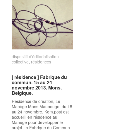
dispositif d'éditorialisation
dispositif d'éditorialisation
collective
collective
,
résidences
résidences
[ résidence ] Fabrique du
[ résidence ] Fabrique du
commun. 15 au 24
commun. 15 au 24
novembre 2013. Mons.
novembre 2013. Mons.
Belgique.
Belgique.
Résidence de création, Le
Manège Mons Maubeuge, du 15
au 24 novembre. Kom.post est
accueilli en résidence au
Manège pour développer le
projet La Fabrique du Commun