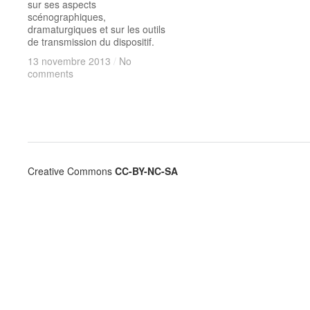
sur ses aspects
scénographiques,
dramaturgiques et sur les outils
de transmission du dispositif.
13 novembre 2013
13 novembre 2013
/
/
No
No
comments
comments
Creative Commons
CC-BY-NC-SA