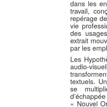
dans les en
travail, con
repérage de
vie profess
des usages 
extrait mou
par les emp
Les Hypoth
audio-visu
transforme
textuels. U
se multipl
d’échappée 
« Nouvel Ord