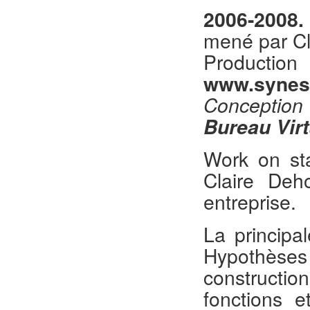
2006-2008. 
mené par Cl
Produc
www.synes
Conception 
Bureau Vir
Work on sta
Claire Deh
entreprise.
La principa
Hypothèse
constructio
fonctions e