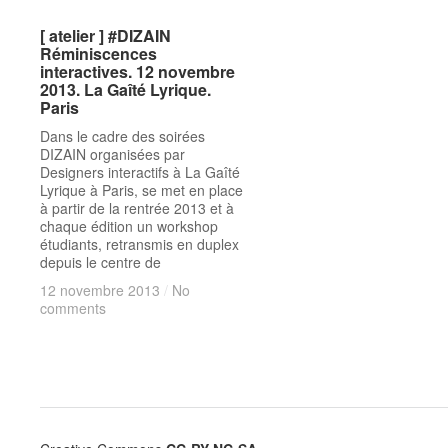
[ atelier ] #DIZAIN
[ atelier ] #DIZAIN
Réminiscences
Réminiscences
interactives. 12 novembre
interactives. 12 novembre
2013. La Gaîté Lyrique.
2013. La Gaîté Lyrique.
Paris
Paris
Dans le cadre des soirées
DIZAIN organisées par
Designers interactifs à La Gaîté
Lyrique à Paris, se met en place
à partir de la rentrée 2013 et à
chaque édition un workshop
étudiants, retransmis en duplex
depuis le centre de
12 novembre 2013
12 novembre 2013
/
/
No
No
comments
comments