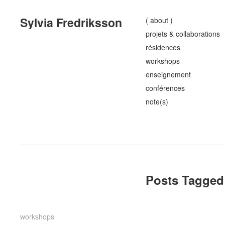
Sylvia Fredriksson
( about )
projets & collaborations
résidences
workshops
enseignement
conférences
note(s)
Posts Tagged 
workshops
workshops