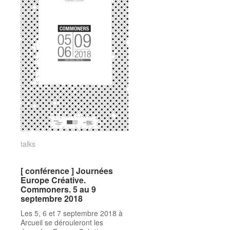
talks
talks
[ conférence ] Journées
[ conférence ] Journées
Europe Créative.
Europe Créative.
Commoners. 5 au 9
Commoners. 5 au 9
septembre 2018
septembre 2018
Les 5, 6 et 7 septembre 2018 à
Arcueil se dérouleront les