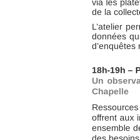
via les pla
de la collect
L’atelier pe
données qui
d’enquêtes r
18h-19h –
Un observa
Chapelle
Ressources
offrent aux 
ensemble de
des besoins 