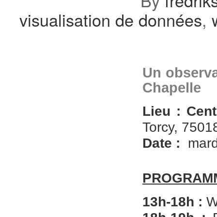
By
fredrik
visualisation de données
,
Un observa
Chapelle
Lieu : Cen
Torcy, 7501
Date :
mard
PROGRAM
13h-18h :
Wo