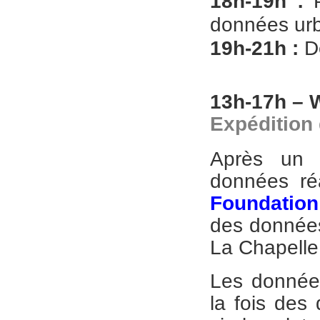
18h-19h :
données urb
19h-21h :
D
13h-17h –
Expédition
Après u
données réa
Foundation
des données
La Chapelle
Les données
la fois des