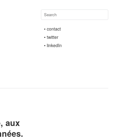
• contact
• twitter
• linkedIn
, aux
nnées.