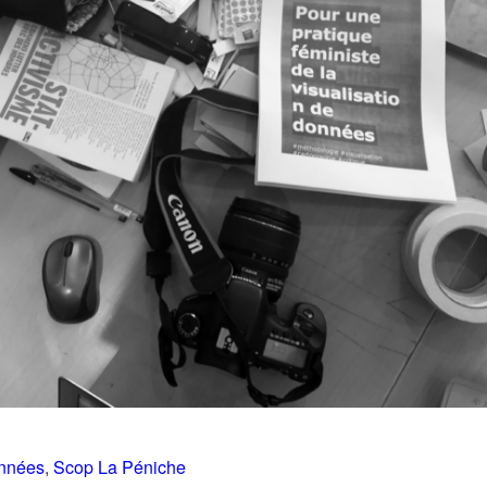
onnées
,
Scop La Péniche