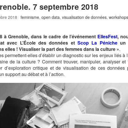
Grenoble. 7 septembre 2018
mbre 2018
/
feminisme
,
open data
,
visualisation de données
,
workshop
8 à Grenoble, dans le cadre de l’événement
EllesFest
, no
iat avec L’École des données et
Scop La Péniche
un a
s elles ! Visualiser la part des femmes dans la culture »
.
 permettent-elles d’établir un diagnostic sur les enjeux liés à 
e de la culture ? Comment trouver, manipuler, analyser et f
r d’exploration critique et de visualisation de ces données 
un support au débat et à l’action.