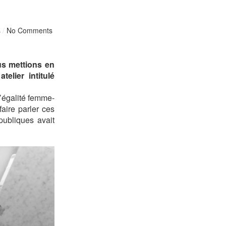
s
/
No Comments
us mettions en
telier intitulé
l’égalité femme-
aire parler ces
publiques avait