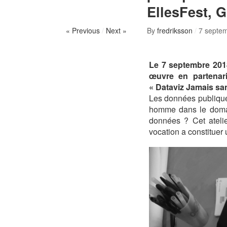
EllesFest, 
« Previous
/
Next »
By
fredriksson
/
7 septe
Le 7 septembre 201
œuvre en partenar
« Dataviz Jamais san
Les données publiques
homme dans le domain
données ? Cet atelie
vocation a constituer 