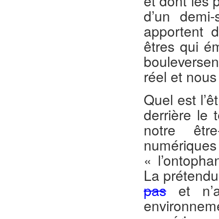
et dont les
d’un demi-
apportent 
êtres qui é
bouleversen
réel et nous
Quel est l’ê
derrière le
notre êtr
numériqu
« l’ontopha
La prétend
pas
et n’a
environnem