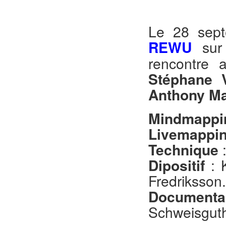
Le 28 sept
REWU
sur 
rencontre 
Stéphane V
Anthony M
Mindmappin
Livemappi
Technique
Dipositif
: 
Fredriksson.
Documental
Schweisguth