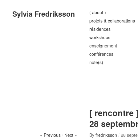
Sylvia Fredriksson
( about )
projets & collaborations
résidences
workshops
enseignement
conférences
note(s)
[ rencontre
28 septembr
« Previous
/
Next »
By
fredriksson
/
28 sept