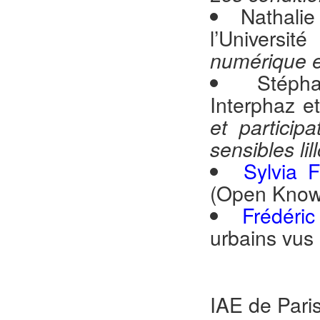
Nathalie
l’Universi
numérique e
Stéph
Interphaz e
et particip
sensibles lil
Sylvia F
(Open Know
Frédéric
urbains vus
IAE de Pari