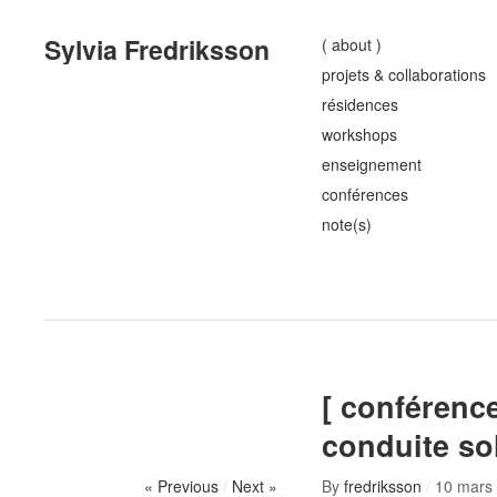
Sylvia Fredriksson
( about )
projets & collaborations
résidences
workshops
enseignement
conférences
note(s)
[ conférenc
conduite sol
« Previous
/
Next »
By
fredriksson
/
10 mars