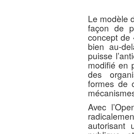
Le modèle de
façon de pe
concept de 
bien au-de
puisse l’ant
modifié en p
des organis
formes de c
mécanismes 
Avec l’Ope
radicaleme
autorisant 