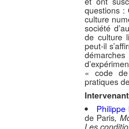
et ont sus
questions : 
culture num
société d’a
de culture 
peut-il s’af
démarches 
d’expérimen
« code de 
pratiques d
Intervenan
Philippe
de Paris
, M
Les conditi