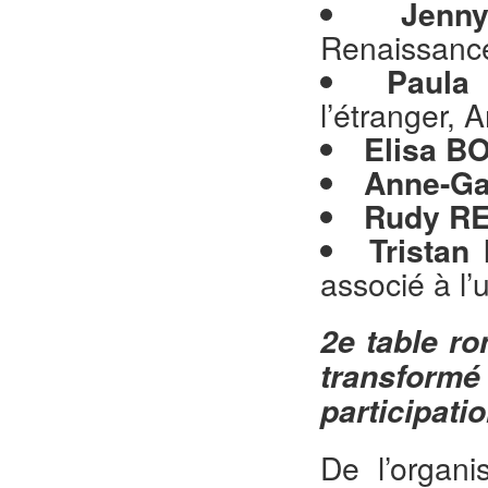
Jenn
Renaissanc
Paula
l’étranger, 
Elisa B
Anne-G
Rudy R
Trista
associé à l’u
2
e
table ro
transfor
participati
De l’organi