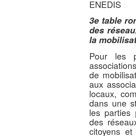
ENEDIS
3
e
table ro
des réseaux
la mobilisa
Pour les p
association
de mobilisat
aux associa
locaux, com
dans une st
les parties
des réseaux
citoyens et