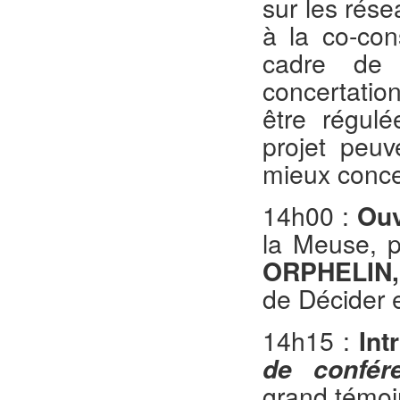
sur les rése
à la co-con
cadre de 
concertation
être régul
projet peuv
mieux conce
14h00 :
Ou
la Meuse, 
ORPHELIN
de Décider
14h15 :
Int
de confér
grand témoi