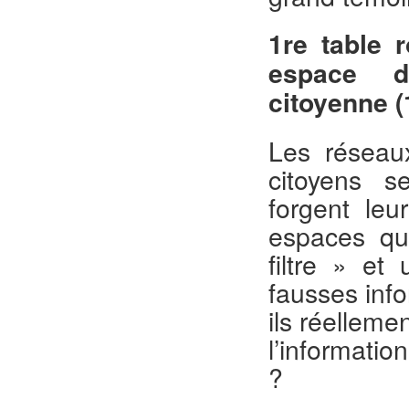
1re table 
espace d’
citoyenne 
Les réseau
citoyens s
forgent leu
espaces qu
filtre » et
fausses inf
ils réelleme
l’informatio
?