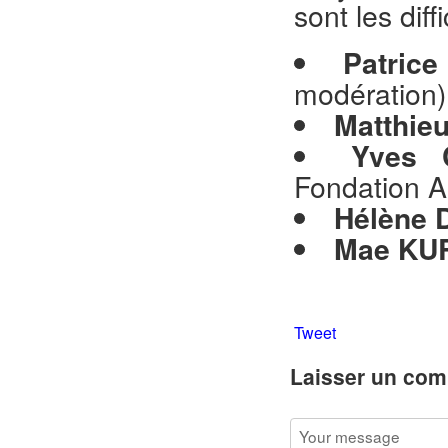
sont les dif
Patric
modération)
Matthie
Yves 
Fondation A
Hélène
Mae KU
Tweet
Laisser un com