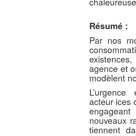
chaleureus
Résumé :
Par nos mo
consommat
existences,
agence et o
modèlent nos
L’urgence
acteur·ices
engageant
nouveaux ra
tiennent d