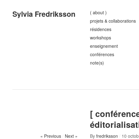
Sylvia Fredriksson
( about )
projets & collaborations
résidences
workshops
enseignement
conférences
note(s)
[ conférence
éditorialisa
« Previous
/
Next »
By
fredriksson
/
10 octob