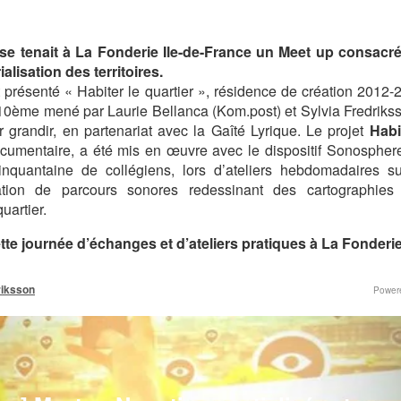
se tenait à La Fonderie Ile-de-France un Meet up consacré 
rialisation des territoires.
t présenté « Habiter le quartier », résidence de création 2012
 10ème mené par Laurie Bellanca (Kom.post) et Sylvia Fredriks
r grandir, en partenariat avec la Gaîté Lyrique. Le projet
Habi
documentaire, a été mis en œuvre avec le dispositif Sonosphe
inquantaine de collégiens, lors d’ateliers hebdomadaires s
ation de parcours sonores redessinant des cartographies 
uartier.
e journée d’échanges et d’ateliers pratiques à La Fonderie