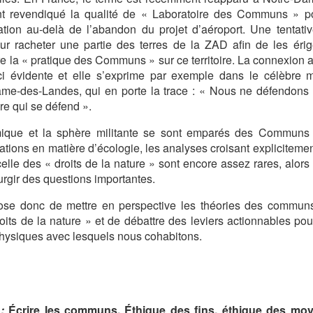
nt revendiqué la qualité de « Laboratoire des Communs » po
tion au-delà de l’abandon du projet d’aéroport. Une tentative
ur racheter une partie des terres de la ZAD afin de les érig
re la « pratique des Communs » sur ce territoire. La connexion a
ci évidente et elle s’exprime par exemple dans le célèbre 
me-des-Landes, qui en porte la trace : « Nous ne défendons 
e qui se défend ».
que et la sphère militante se sont emparés des Communs 
ions en matière d’écologie, les analyses croisant explicitemen
le des « droits de la nature » sont encore assez rares, alor
surgir des questions importantes.
pose donc de mettre en perspective les théories des commun
its de la nature » et de débattre des leviers actionnables po
physiques avec lesquels nous cohabitons.
:
Écrire les communs. Éthique des fins, éthique des moy