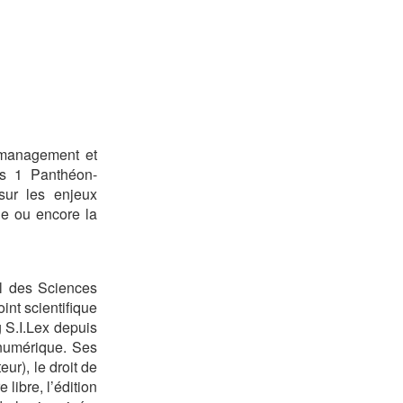
 management et
ris 1 Panthéon-
sur les enjeux
e ou encore la
al des Sciences
nt scientifique
g S.I.Lex depuis
u numérique. Ses
ur), le droit de
e libre, l’édition