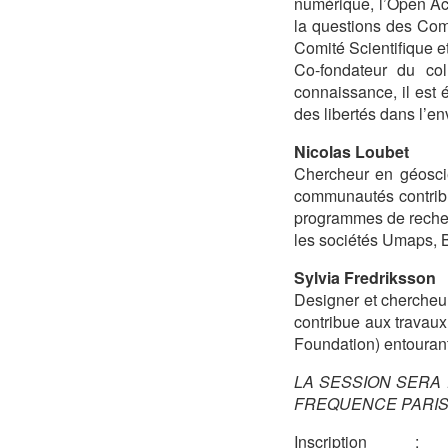
numérique, l’Open Acc
la questions des Com
Comité Scientifique 
Co-fondateur du co
connaissance, il est
des libertés dans l’
Nicolas Loubet
Chercheur en géoscie
communautés contribu
programmes de recher
les sociétés Umaps, 
Sylvia Fredriksson
Designer et chercheur,
contribue aux trava
Foundation) entouran
LA SESSION SERA 
FREQUENCE PARIS 
Inscription