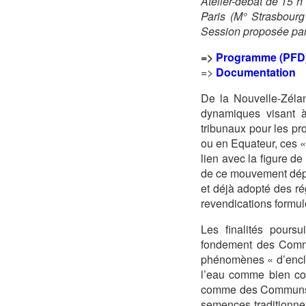
Atelier-débat de 15 
Paris (M° Strasbourg 
Session proposée par 
=>
Programme (PFD
=>
Documentation
De la Nouvelle-Zélan
dynamiques visant à
tribunaux pour les pro
ou en Equateur, ces « 
lien avec la figure d
de ce mouvement dépas
et déjà adopté des ré
revendications formu
Les finalités pours
fondement des Commu
phénomènes « d’encl
l’eau comme bien com
comme des Communs o
semences traditionne