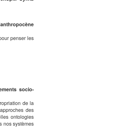
l’anthropocène
pour penser les
ements socio-
opriation de la
s approches des
lles ontologies
ns nos systèmes