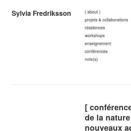
Sylvia Fredriksson
( about )
projets & collaborations
résidences
workshops
enseignement
conférences
note(s)
[ conférenc
de la natur
nouveaux ag