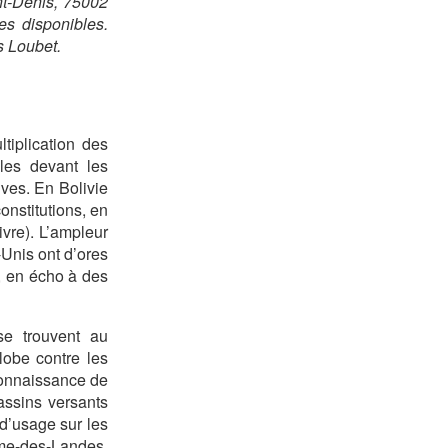
nt-Denis, 75002
es disponibles.
s Loubet.
tiplication des
les devant les
ives. En Bolivie
onstitutions, en
ivre). L’ampleur
Unis ont d’ores
, en écho à des
se trouvent au
obe contre les
onnaissance de
assins versants
’usage sur les
ame-des-Landes,