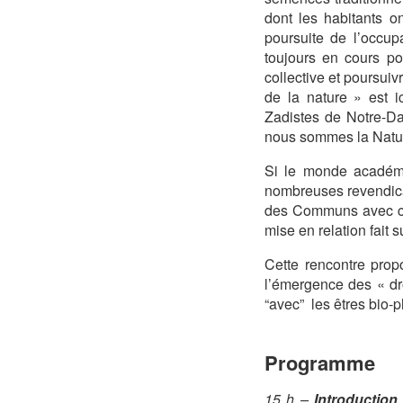
dont les habitants o
poursuite de l’occupa
toujours en cours po
collective et poursuiv
de la nature » est i
Zadistes de Notre-Da
nous sommes la Natur
Si le monde académi
nombreuses revendicat
des Communs avec cel
mise en relation fait 
Cette rencontre pro
l’émergence des « dro
“avec” les êtres bio-
Programme
15 h –
Introduction 