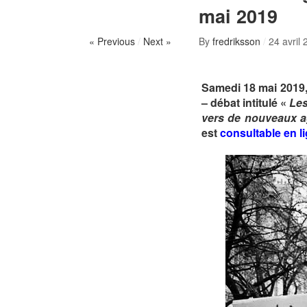
mai 2019
« Previous
/
Next »
By
fredriksson
/
24 avril
Samedi 18 mai 2019, 
– débat intitulé «
Les
vers de nouveaux a
est
consultable en l