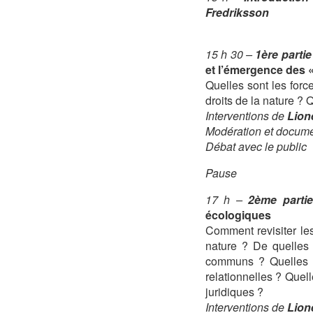
Fredriksson
15 h 30 –
1ère partie
et l’émergence des «
Quelles sont les forc
droits de la nature ? Q
Interventions de
Lion
Modération et docum
Débat avec le public
Pause
17 h –
2ème parti
écologiques
Comment revisiter le
nature ? De quelles 
communs ? Quelles so
relationnelles ? Quel
juridiques ?
Interventions de
Lione