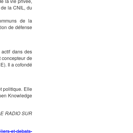
 la vie privée,
 de la CNIL, du
 Communs de la
tion de défense
 actif dans des
t concepteur de
). Il a cofondé
 politique. Elle
Open Knowledge
DE RADIO SUR
liers-et-debats-