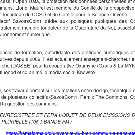
ess, l’Open Data, la protection des données personnelles et de
muns. Lionel Maurel est membre du Comité de la prospective
et Technique du CCSD et du Comité pour la Science Ouverte.
llectif SavoirsCom1 dédié aux politiques publiques des
 également membre fondateur de la Quadrature du Net, associa
environnement numérique.
nces de formation, autodidacte des pratiques numériques et
tives depuis 2009. Il est actuellement enseignant-chercheur e
che (DAISEE) pour la coopérative Oxamyne (Oxalis & La MYNE
Bluenod et co-animé le média social Knowtex
 ses travaux portent sur les relations entre design, technique et
ux de plusieurs collectifs (SavoirCom1, Remix The Commons, 
t la question des communs.
ENREGISTREE ET FERA L’OBJET DE DEUX EMISSIONS 
PLURIELLE (106.3 BANDE FM )
 :
https://framaforms.org/universite-du-bien-commun-a-paris-ate