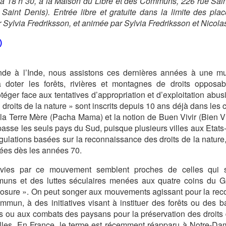
h à 18 h 30, à la Maison du Libre et des Communs, 226 rue Sai
Saint Denis). Entrée libre et gratuite dans la limite des plac
Sylvia Fredriksson, et animée par Sylvia Fredriksson et Nicola
)
de à l’Inde, nous assistons ces dernières années à une mul
 doter les forêts, rivières et montagnes de droits opposab
téger face aux tentatives d’appropriation et d’exploitation abus
droits de la nature » sont inscrits depuis 10 ans déjà dans les c
e la Terre Mère (Pacha Mama) et la notion de Buen Vivir (Bien V
se les seuls pays du Sud, puisque plusieurs villes aux Etats-
gulations basées sur la reconnaissance des droits de la nature
lées dès les années 70.
uivies par ce mouvement semblent proches de celles qui 
ns et des luttes séculaires menées aux quatre coins du Gl
osure ». On peut songer aux mouvements agissant pour la rec
mun, à des initiatives visant à instituer des forêts ou des b
u aux combats des paysans pour la préservation des droits d
lles. En France, le terme est récemment réapparu à Notre-D