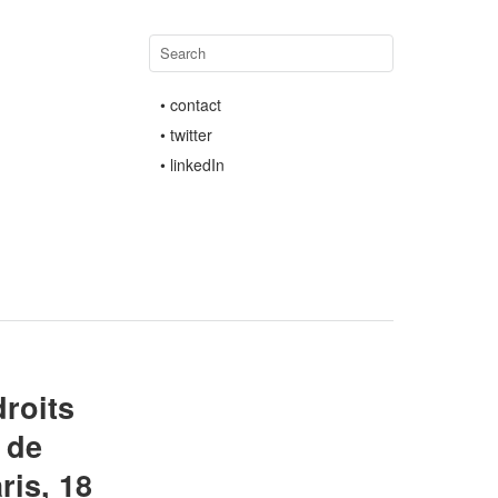
• contact
• twitter
• linkedIn
roits
 de
is, 18