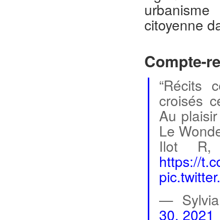
urbanisme 
citoyenne da
Compte-r
“Récits c
croisés 
Au plaisi
Le Wonder
Ilot R
https://t
pic.twitt
— Sylvia
30, 2021