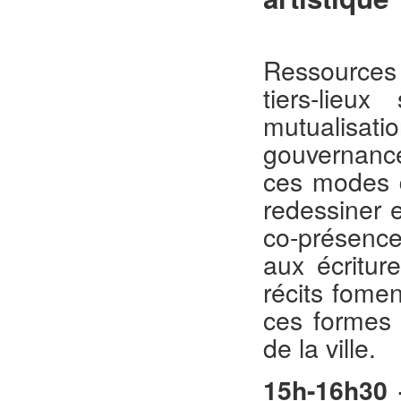
Ressources
tiers-lieu
mutualisat
gouvernanc
ces modes d
redessiner e
co-présence
aux écritur
récits fome
ces formes 
de la ville.
15h-16h30 –