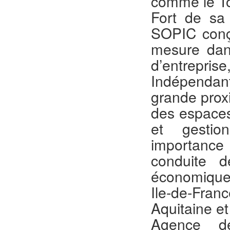
comme le To
Fort de sa
SOPIC conço
mesure dans
d’entreprise
Indépendan
grande proxi
des espaces
et gestio
importance 
conduite d
économique,
Ile-de-Fra
Aquitaine et
Agence de