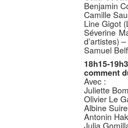
Benjamin Co
Camille Sau
Line Gigot 
Séverine Mar
d’artistes) –
Samuel Belf
18h15-19h3
comment du
Avec :
Juliette Bom
Olivier Le G
Albine Suir
Antonin Ha
Julia Gomill