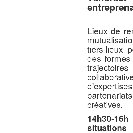
entreprena
Lieux de re
mutualisati
tiers-lieux 
des formes a
trajectoire
collabora
d’expertise
partenariat
créatives.
14h30-16h 
situation