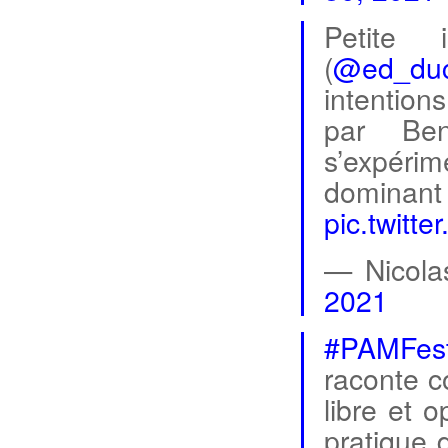
Petite 
(
@ed_du
intention
par Ben
s’expér
dominant 
pic.twitt
— Nicola
2021
#PAMFes
raconte c
libre et 
pratique 