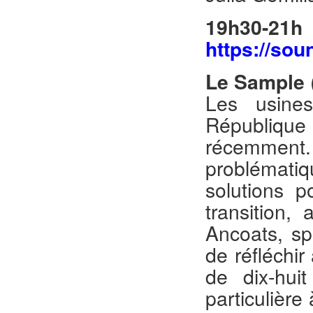
19h30-2
https://so
Le Sample
Les usine
Républiqu
récemment
problématiq
solutions p
transition,
Ancoats, sp
de réfléchir
de dix-hui
particulière