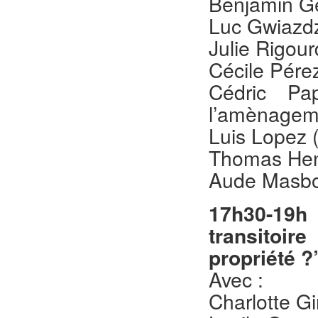
Benjamin Ge
Luc Gwiazdz
Julie Rigour
Cécile Pér
Cédric Pa
l’amènageme
Luis Lopez 
Thomas Henr
Aude Masbou
17h30-19h
transitoire
propriété ?
Avec :
Charlotte G