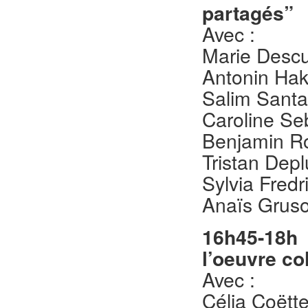
partagés”
Avec :
Marie Descur
Antonin Hak
Salim Santa
Caroline Seb
Benjamin R
Tristan Deplu
Sylvia Fredr
Anaïs Gruso
16h45-18h
l’oeuvre co
Avec :
Célia Coëtte