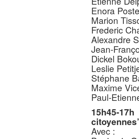
Etienne Del
Enora Post
Marion Tiss
Frederic Cha
Alexandre S
Jean-Franço
Dickel Boko
Leslie Petit
Stéphane Ba
Maxime Vice
Paul-Etienn
15h45-17h
citoyennes
Avec :