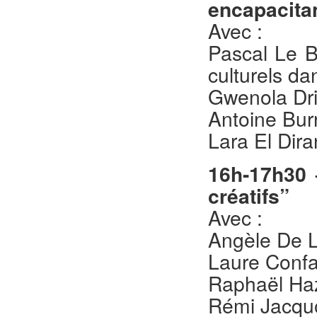
encapacit
Avec :
Pascal Le B
culturels da
Gwenola Dril
Antoine Burr
Lara El Dir
16h-17h30 
créatifs”
Avec :
Angèle De L
Laure Confa
Raphaël Ha
Rémi Jacquo