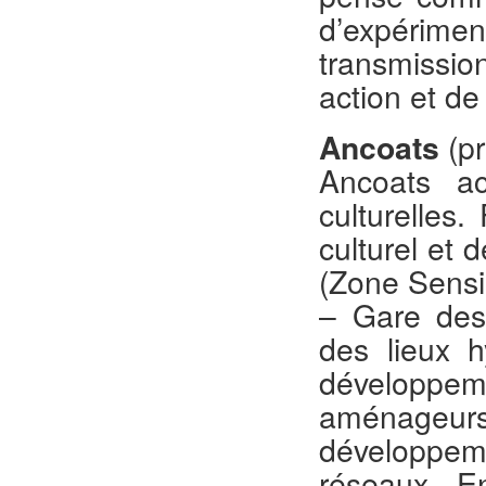
d’expérimen
transmissio
action et d
Ancoats
(pr
Ancoats ac
culturelles
culturel et 
(Zone Sensib
– Gare des
des lieux h
développe
aménageurs
développeme
réseaux. E