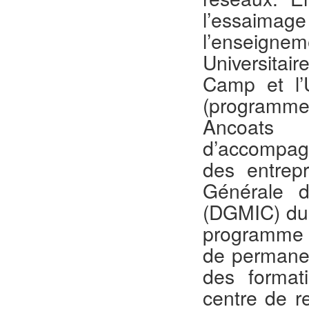
l’essaimage
l’enseignem
Universit
Camp et l’U
(programme
Ancoat
d’accompagn
des entrepr
Générale d
(DGMIC) du 
programme 
de permanen
des format
centre de r