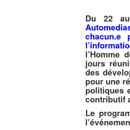
Du 22 au 
Automedia
chacun.e p
l’informati
l’Homme de
jours réun
des dévelo
pour une r
politiques
contributif
Le program
l’événemen