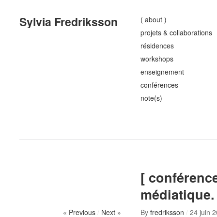
Sylvia Fredriksson
( about )
projets & collaborations
résidences
workshops
enseignement
conférences
note(s)
[ conférenc
médiatique. 
« Previous
/
Next »
By
fredriksson
/
24 juin 