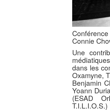
Conférenc
Connie Chow
Une contrib
médiatiques
dans les co
Oxamyne, T.I
Benjamin Ch
Yoann Duriau
(ESAD Or
T.I.L.I.O.S