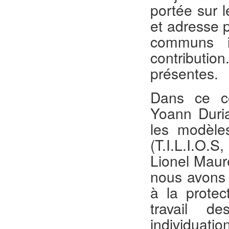
portée sur 
et adresse 
communs i
contributi
présentes.
Dans ce co
Yoann Duri
les modèles
(T.I.L.I.O.
Lionel Maure
nous avons 
à la protec
travail d
individuatio