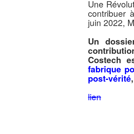
Une Révolut
contribuer 
juin 2022, 
Un dossie
contributi
Costech e
fabrique po
post-vérité
lien