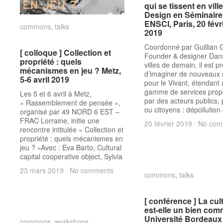
qui se tissent en ville
qui se tissent en ville
Design en Séminaire
Design en Séminaire
ENSCI, Paris, 20 févr
ENSCI, Paris, 20 févr
commons
commons
,
talks
talks
2019
2019
Coordonné par Guillian 
[ colloque ] Collection et
[ colloque ] Collection et
Founder & designer Dans
propriété : quels
propriété : quels
villes de demain, il est p
mécanismes en jeu ? Metz,
mécanismes en jeu ? Metz,
d’imaginer de nouveaux 
5-6 avril 2019
5-6 avril 2019
pour le Vivant, étendant a
gamme de services pro
Les 5 et 6 avril à Metz,
par des acteurs publics, 
« Rassemblement de pensée »,
ou citoyens : dépollution d
organisé par 49 NORD 6 EST –
FRAC Lorraine, initie une
20 février 2019
20 février 2019
/
/
No com
No com
rencontre intitulée « Collection et
propriété : quels mécanismes en
jeu ? »Avec : Eva Barto, Cultural
capital cooperative object, Sylvia
23 mars 2019
23 mars 2019
/
/
No comments
No comments
commons
commons
,
talks
talks
[ conférence ] La cul
[ conférence ] La cul
est-elle un bien co
est-elle un bien co
Université Bordeaux
Université Bordeaux
commons
commons
,
workshops
workshops