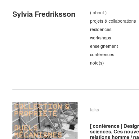
Sylvia Fredriksson
( about )
projets & collaborations
résidences
workshops
enseignement
conférences
note(s)
talks
talks
[ conférence ] Design
[ conférence ] Design
sciences. Ces nouve
sciences. Ces nouve
relations homme / na
relations homme / na