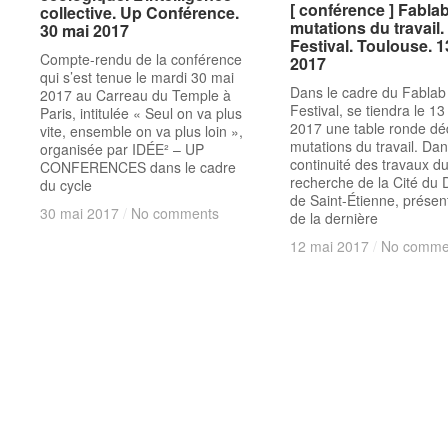
[ conférence ] Fablab
[ conférence ] Fablab
collective. Up Conférence.
collective. Up Conférence.
mutations du travail.
mutations du travail.
30 mai 2017
30 mai 2017
Festival. Toulouse. 1
Festival. Toulouse. 1
Compte-rendu de la conférence
2017
2017
qui s’est tenue le mardi 30 mai
Dans le cadre du Fablab
2017 au Carreau du Temple à
Festival, se tiendra le 13
Paris, intitulée « Seul on va plus
2017 une table ronde dé
vite, ensemble on va plus loin »,
mutations du travail. Dan
organisée par IDÉE² – UP
continuité des travaux d
CONFERENCES dans le cadre
recherche de la Cité du 
du cycle
de Saint-Étienne, présen
30 mai 2017
30 mai 2017
/
/
No comments
No comments
de la dernière
12 mai 2017
12 mai 2017
/
/
No comme
No comme