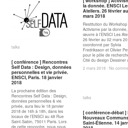
[ workshop ] Activis
[ workshop ] Activis
la donnée. ENSCI Le
la donnée. ENSCI Le
Ateliers. 26 février a
Ateliers. 26 février a
mars 2018
mars 2018
Restitution du Workshop
Activisme par la donnée,
œuvre à l’ENSCI Les Atel
26 février au 02 mars 20
coordonné par Sylvia
talks
talks
Fredriksson et Olivier Pe
pour le pôle de recherch
Cité du design Dessiner
[ conférence ] Rencontres
[ conférence ] Rencontres
Self Data : Design, données
Self Data : Design, données
2 mars 2018
2 mars 2018
/
/
No comme
No comme
personnelles et vie privée.
personnelles et vie privée.
ENSCI, Paris. 18 janvier
ENSCI, Paris. 18 janvier
2018
2018
La prochaine édition des
Rencontres Self Data : Design,
talks
talks
données personnelles & vie
privée, aura lieu le 18 janvier
2018 de 16h à 18h, dans les
[ conférence-débat ]
[ conférence-débat ]
locaux de l’ENSCI au 48 Rue
Nouveaux Communs
Nouveaux Communs
Saint-Sabin, 75011 Paris. Lors
Saint-Étienne. 14 jan
Saint-Étienne. 14 jan
de cette rencontre, nous nous
2018
2018