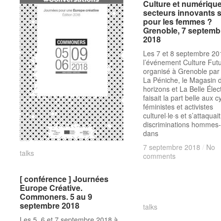
Culture et numérique
Culture et numérique
secteurs innovants 
secteurs innovants 
pour les femmes ?
pour les femmes ?
Grenoble, 7 septemb
Grenoble, 7 septemb
2018
2018
Les 7 et 8 septembre 20
l’événement Culture Futu
organisé à Grenoble par
La Péniche, le Magasin 
horizons et La Belle Élec
faisait la part belle aux c
féministes et activistes
culturel·le·s et s’attaquai
discriminations homme
dans
7 septembre 2018
7 septembre 2018
/
/
No
No
talks
talks
comments
comments
[ conférence ] Journées
[ conférence ] Journées
Europe Créative.
Europe Créative.
Commoners. 5 au 9
Commoners. 5 au 9
septembre 2018
septembre 2018
talks
talks
Les 5, 6 et 7 septembre 2018 à