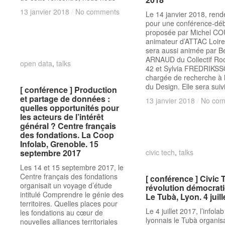
13 janvier 2018
13 janvier 2018
/
/
No comments
No comments
Le 14 janvier 2018, ren
pour une conférence-dé
proposée par Michel 
animateur d’ATTAC Loire
sera aussi animée par B
ARNAUD du Collectif Roo
open data
open data
,
talks
talks
42 et Sylvia FREDRIKS
chargée de recherche à l
du Design. Elle sera suiv
[ conférence ] Production
[ conférence ] Production
et partage de données :
et partage de données :
13 janvier 2018
13 janvier 2018
/
/
No com
No com
quelles opportunités pour
quelles opportunités pour
les acteurs de l’intérêt
les acteurs de l’intérêt
général ? Centre français
général ? Centre français
des fondations. La Coop
des fondations. La Coop
Infolab, Grenoble. 15
Infolab, Grenoble. 15
septembre 2017
septembre 2017
civic tech
civic tech
,
talks
talks
Les 14 et 15 septembre 2017, le
Centre français des fondations
[ conférence ] Civic 
[ conférence ] Civic 
organisait un voyage d’étude
révolution démocrat
révolution démocrat
intitulé Comprendre le génie des
Le Tubà, Lyon. 4 juill
Le Tubà, Lyon. 4 juill
territoires. Quelles places pour
Le 4 juillet 2017, l’infolab
les fondations au cœur de
lyonnais le Tubà organis
nouvelles alliances territoriales