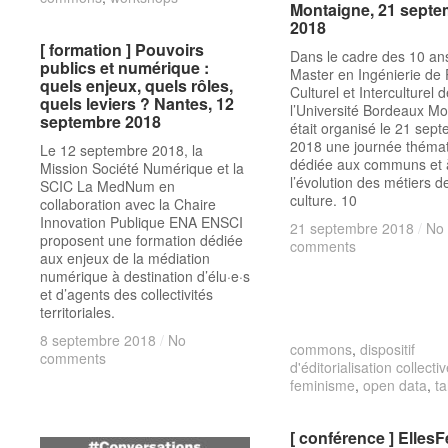
Montaigne, 21 septe
Montaigne, 21 septe
2018
2018
[ formation ] Pouvoirs
[ formation ] Pouvoirs
Dans le cadre des 10 an
publics et numérique :
publics et numérique :
Master en Ingénierie de 
quels enjeux, quels rôles,
quels enjeux, quels rôles,
Culturel et Interculturel 
quels leviers ? Nantes, 12
quels leviers ? Nantes, 12
l’Université Bordeaux M
septembre 2018
septembre 2018
était organisé le 21 sep
2018 une journée théma
Le 12 septembre 2018, la
dédiée aux communs et 
Mission Société Numérique et la
l’évolution des métiers de
SCIC La MedNum en
culture. 10
collaboration avec la Chaire
Innovation Publique ENA ENSCI
21 septembre 2018
21 septembre 2018
/
/
No
No
proposent une formation dédiée
comments
comments
aux enjeux de la médiation
numérique à destination d’élu·e·s
et d’agents des collectivités
territoriales.
8 septembre 2018
8 septembre 2018
/
/
No
No
commons
commons
,
dispositif
dispositif
comments
comments
d'éditorialisation collecti
d'éditorialisation collecti
feminisme
feminisme
,
open data
open data
,
ta
ta
[ conférence ] EllesF
[ conférence ] EllesF