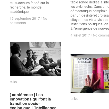
table ronde dédiée à int
multi-acteurs fondé sur la
les civic techs. Dans un 
recherche, le monde
démocratique complexe
académique
par un désintérêt croiss
15 septembre 2017
15 septembre 2017
/
/
No
No
citoyen.nes vis-à-vis des
comments
comments
institutions politiques, on
à l’émergence de nouve
4 juillet 2017
4 juillet 2017
/
/
No comme
No comme
talks
talks
[ conférence ] Les
[ conférence ] Les
innovations qui font la
innovations qui font la
talks
talks
transition socio-
transition socio-
écologique. L’intelligence
écologique. L’intelligence