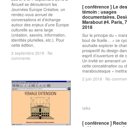
Arcueil se dérouleront les
[ conférence ] Le de
[ conférence ] Le de
Journées Europe Créative, un
témoin : usages
témoin : usages
rendez-vous annuel de
documentaires. Des
documentaires. Des
conversations et d’échange
Marabout #4. Paris, 7
Marabout #4. Paris, 7
autour des enjeux d’une Europe
2018
2018
culturelle au sens large
(création, savoirs, information,
Sur le principe du « mar
identités plurielles, etc.). Pour
bout de ficelle… » ce cyc
cette édition,
souhaite explorer le ch
prospectif du design dan
2 septembre 2018
2 septembre 2018
/
/
No
No
esprit d’ouverture et de c
comments
comments
Un invité en amenant un 
cette concaténation ou c
maraboutesque » mettra
2 juin 2018
2 juin 2018
/
/
No commen
No commen
talks
talks
[ conférence ] Rech
[ conférence ] Rech