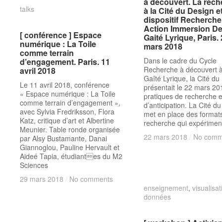
à découvert. La rec
à découvert. La rec
talks
talks
à la Cité du Design et
à la Cité du Design et
dispositif Recherche
dispositif Recherche
Action Immersion De
Action Immersion De
[ conférence ] Espace
[ conférence ] Espace
Gaité Lyrique, Paris.
Gaité Lyrique, Paris.
numérique : La Toile
numérique : La Toile
mars 2018
mars 2018
comme terrain
comme terrain
Dans le cadre du Cycle
d’engagement. Paris. 11
d’engagement. Paris. 11
Recherche à découvert à
avril 2018
avril 2018
Gaîté Lyrique, la Cité du
Le 11 avril 2018, conférence
présentait le 22 mars 20
« Espace numérique : La Toile
pratiques de recherche e
comme terrain d’engagement »,
d’anticipation. La Cité d
avec Sylvia Fredriksson, Flora
met en place des format
Katz, critique d’art et Albertine
recherche qui expérimen
Meunier. Table ronde organisée
22 mars 2018
22 mars 2018
/
/
No comm
No comm
par Alsy Bustamante, Danai
Giannoglou, Pauline Hervault et
Aideé Tapia, étudiantes du M2
Sciences
29 mars 2018
29 mars 2018
/
/
No comments
No comments
enseignement
enseignement
,
visualisa
visualisa
données
données